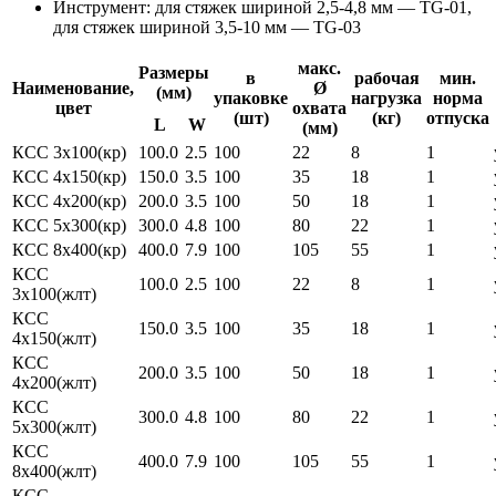
Инструмент: для стяжек шириной 2,5-4,8 мм — TG-01,
для стяжек шириной 3,5-10 мм — TG-03
макс.
Размеры
в
рабочая
мин.
Наименование,
Ø
(мм)
упаковке
нагрузка
норма
цвет
охвата
(шт)
(кг)
отпуска
L
W
(мм)
КСС 3х100(кр)
100.0
2.5
100
22
8
1
КСС 4х150(кр)
150.0
3.5
100
35
18
1
КСС 4х200(кр)
200.0
3.5
100
50
18
1
КСС 5х300(кр)
300.0
4.8
100
80
22
1
КСС 8х400(кр)
400.0
7.9
100
105
55
1
КСС
100.0
2.5
100
22
8
1
3х100(жлт)
КСС
150.0
3.5
100
35
18
1
4х150(жлт)
КСС
200.0
3.5
100
50
18
1
4х200(жлт)
КСС
300.0
4.8
100
80
22
1
5х300(жлт)
КСС
400.0
7.9
100
105
55
1
8х400(жлт)
КСС