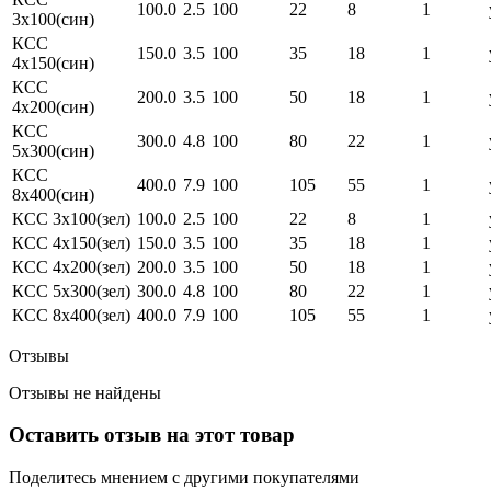
100.0
2.5
100
22
8
1
3х100(син)
КСС
150.0
3.5
100
35
18
1
4х150(син)
КСС
200.0
3.5
100
50
18
1
4х200(син)
КСС
300.0
4.8
100
80
22
1
5х300(син)
КСС
400.0
7.9
100
105
55
1
8х400(син)
КСС 3х100(зел)
100.0
2.5
100
22
8
1
КСС 4х150(зел)
150.0
3.5
100
35
18
1
КСС 4х200(зел)
200.0
3.5
100
50
18
1
КСС 5х300(зел)
300.0
4.8
100
80
22
1
КСС 8х400(зел)
400.0
7.9
100
105
55
1
Отзывы
Отзывы не найдены
Оставить отзыв на этот товар
Поделитесь мнением с другими покупателями