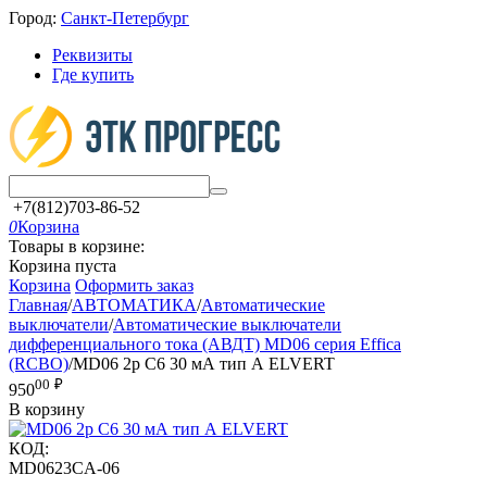
Город:
Санкт-Петербург
Реквизиты
Где купить
+7(812)703-86-52
0
Корзина
Товары в корзине:
Корзина пуста
Корзина
Оформить заказ
Главная
/
АВТОМАТИКА
/
Автоматические
выключатели
/
Автоматические выключатели
дифференциального тока (АВДТ) MD06 серия Effica
(RCBO)
/
MD06 2р C6 30 мА тип А ELVERT
00
₽
950
В корзину
КОД:
MD0623CA-06