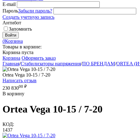
E-mail
Пароль
Забыли пароль?
Создать учетную запись
Антибот
Запомнить
Войти
0
Корзина
Товары в корзине:
Корзина пуста
Корзина
Оформить заказ
Главная
/
Стабилизаторы напряжения
/
ПО БРЕНДАМ
/
ORTEA (Ит
Ortea Vega 10-15 / 7-20
Написать отзыв
00
₽
230 830
В корзину
Ortea Vega 10-15 / 7-20
КОД:
1437