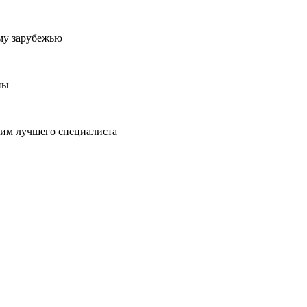
му зарубежью
ны
пим лучшего специалиста