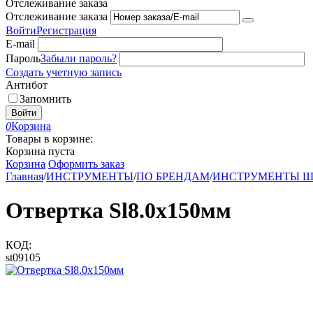
Отслеживание заказа
Отслеживание заказа
Войти
Регистрация
E-mail
Пароль
Забыли пароль?
Создать учетную запись
Антибот
Запомнить
Войти
0
Корзина
Товары в корзине:
Корзина пуста
Корзина
Оформить заказ
Главная
/
ИНСТРУМЕНТЫ
/
ПО БРЕНДАМ
/
ИНСТРУМЕНТЫ 
Отвертка Sl8.0x150мм
КОД:
st09105