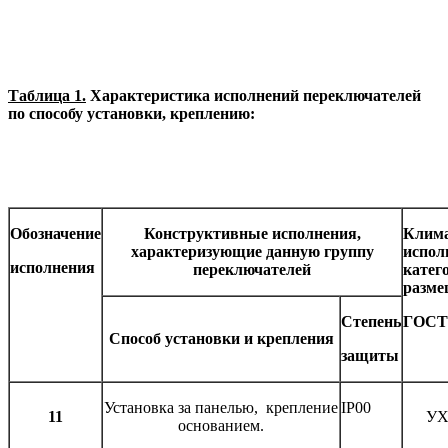
Таблица 1.
Характеристика исполнений переключателей
по способу установки, креплению:
Обозначение
Конструктивные исполнения,
Клима
характеризующие данную группу
испол
исполнения
переключателей
катег
разме
Степень
ГОСТ 
Способ установки и крепления
защиты
Установка за панелью, крепление
IP00
11
УХ
основанием.