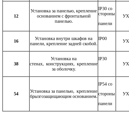
IP30 со
Установка за панелью, крепление
стороны
12
основанием с фронтальной
УХ
панелью.
панели
Установка внутри шкафов на
IP00
16
УХ
панели, крепление задней скобой.
Установка на
IP30
38
стенах, конструкциях, крепление
УХ
за оболочку.
IP54 со
Установка за панелью, крепление
54
стороны
УХ
брызгозащищающим основанием.
панели