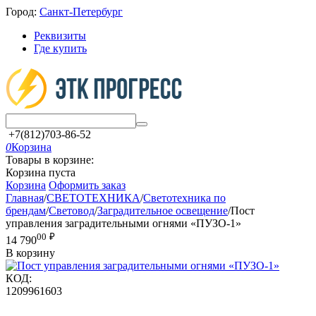
Город:
Санкт-Петербург
Реквизиты
Где купить
+7(812)703-86-52
0
Корзина
Товары в корзине:
Корзина пуста
Корзина
Оформить заказ
Главная
/
СВЕТОТЕХНИКА
/
Светотехника по
брендам
/
Световод
/
Заградительное освещение
/
Пост
управления заградительными огнями «ПУЗО-1»
00
₽
14 790
В корзину
КОД:
1209961603