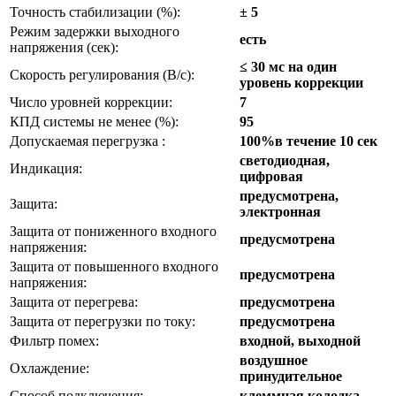
Точность стабилизации (%):
± 5
Режим задержки выходного
есть
напряжения (сек):
≤ 30 мс на один
Скорость регулирования (В/с):
уровень коррекции
Число уровней коррекции:
7
КПД системы не менее (%):
95
Допускаемая перегрузка :
100%в течение 10 сек
светодиодная,
Индикация:
цифровая
предусмотрена,
Защита:
электронная
Защита от пониженного входного
предусмотрена
напряжения:
Защита от повышенного входного
предусмотрена
напряжения:
Защита от перегрева:
предусмотрена
Защита от перегрузки по току:
предусмотрена
Фильтр помех:
входной, выходной
воздушное
Охлаждение:
принудительное
Способ подключения:
клеммная колодка