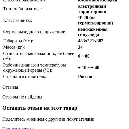
электронный
Тип стабилизатора:
тиристорный
IP 20 (не
Класс защиты:
герметизирован)
неискаженная
Форма выходного напряжения:
синусоида
Габариты (мм):
483х221x382
Масса (кг):
34
Относительная влажность, не более
0 ~ 80
(%):
Рабочий диапазон температуры
+ 10 ~ + 40
окружающей среды (°С):
Страна-изготовитель:
Россия
Отзывы
Отзывы не найдены
Оставить отзыв на этот товар
Поделитесь мнением с другими покупателями
Написать отзыв