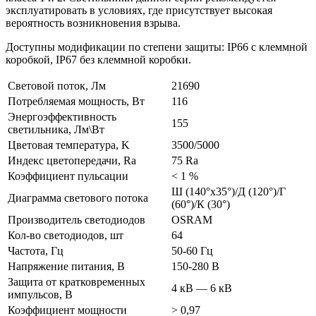
эксплуатировать в условиях, где присутствует высокая
вероятность возникновения взрыва.
Доступны модификации по степени защиты: IP66 с клеммной
коробкой, IP67 без клеммной коробки.
Световой поток, Лм
21690
Потребляемая мощность, Вт
116
Энергоэффективность
155
светильника, Лм\Вт
Цветовая температура, K
3500/5000
Индекс цветопередачи, Ra
75 Ra
Коэффициент пульсации
< 1 %
Ш (140°х35°)/Д (120°)/Г
Диаграмма светового потока
(60°)/К (30°)
Производитель светодиодов
OSRAM
Кол-во светодиодов, шт
64
Частота, Гц
50-60 Гц
Напряжение питания, В
150-280 В
Защита от кратковременных
4 кВ — 6 кВ
импульсов, В
Коэффициент мощности
> 0,97