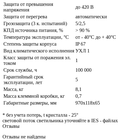
Защита от превышения
до 420 В
напряжения
Защита от перегрева
автоматически
Грозозащита (3 к. испытаний)
5/2,5
КПД источника питания, %
> 90 %
Температура эксплуатации, °C
от - 40°C до + 40°C
Степень защиты корпуса
IP 67
Вид климатического исполнения
УХЛ 1
Класс защиты от поражения эл.
1
током
Срок службы, ч
100 000
Гарантийный срок
5
эксплуатации, лет
Масса, кг
8,1
Масса клеммной коробки, кг
0,7
Габаритные размеры, мм
970х118х65
* без учета потерь, t кристалла - 25°
световой поток светильника уточняйте в IES - файлах
Отзывы
Отзывы не найдены