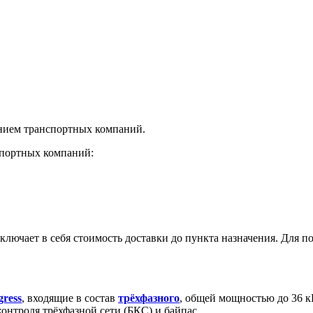
нием транспортных компаний.
спортных компаний:
лючает в себя стоимость доставки до пункта назначения. Для по
ress
, входящие в состав
трёхфазного
, общей мощностью до 36 
онтроля трёхфазной сети (БКС) и байпас.