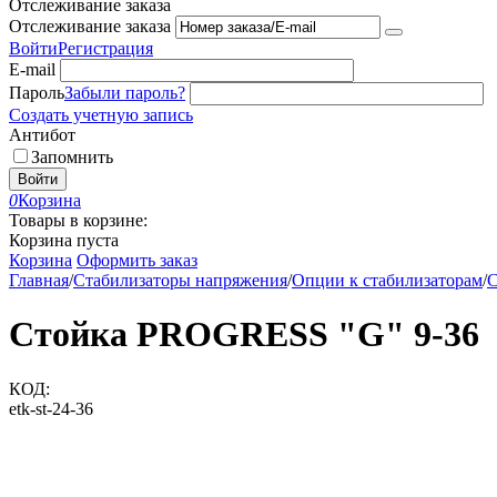
Отслеживание заказа
Отслеживание заказа
Войти
Регистрация
E-mail
Пароль
Забыли пароль?
Создать учетную запись
Антибот
Запомнить
Войти
0
Корзина
Товары в корзине:
Корзина пуста
Корзина
Оформить заказ
Главная
/
Стабилизаторы напряжения
/
Опции к стабилизаторам
/
Стойка PROGRESS "G" 9-36
КОД:
etk-st-24-36