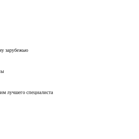
му зарубежью
ны
пим лучшего специалиста