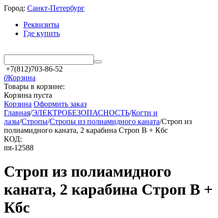
Город:
Санкт-Петербург
Реквизиты
Где купить
+7(812)703-86-52
0
Корзина
Товары в корзине:
Корзина пуста
Корзина
Оформить заказ
Главная
/
ЭЛЕКТРОБЕЗОПАСНОСТЬ
/
Когти и
лазы
/
Стропы
/
Стропы из полиамидного каната
/
Строп из
полиамидного каната, 2 карабина Строп В + Кбс
КОД:
mt-12588
Строп из полиамидного
каната, 2 карабина Строп В +
Кбс