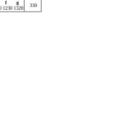
e f g
330
0
1230
1320