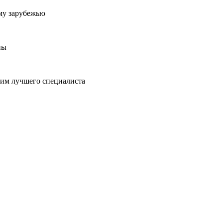
му зарубежью
ны
пим лучшего специалиста