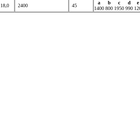
a b c d 
18,0
2400
45
1400
800
1950
990
12