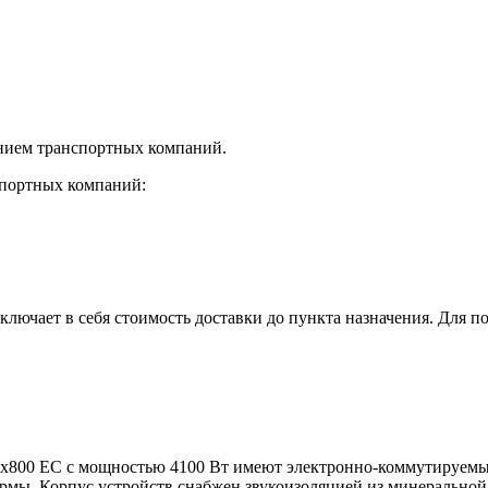
нием транспортных компаний.
спортных компаний:
лючает в себя стоимость доставки до пункта назначения. Для по
0x800 ЕС с мощностью 4100 Вт
имеют электронно-коммутируемый
рмы. Корпус устройств снабжен звукоизоляцией из минеральной