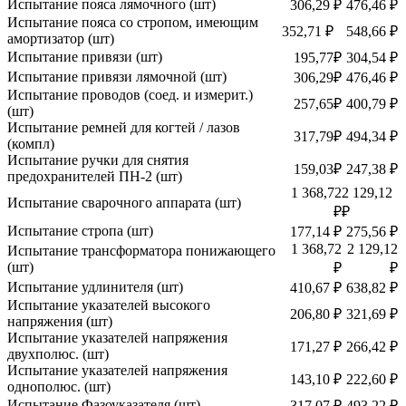
Испытание пояса лямочного (шт)
306,29 ₽
476,46 ₽
Испытание пояса со стропом, имеющим
352,71 ₽
548,66 ₽
амортизатор (шт)
Испытание привязи (шт)
195,77₽
304,54 ₽
Испытание привязи лямочной (шт)
306,29₽
476,46 ₽
Испытание проводов (соед. и измерит.)
257,65₽
400,79 ₽
(шт)
Испытание ремней для когтей / лазов
317,79₽
494,34 ₽
(компл)
Испытание ручки для снятия
159,03₽
247,38 ₽
предохранителей ПН-2 (шт)
1 368,72
2 129,12
Испытание сварочного аппарата (шт)
₽
₽
Испытание стропа (шт)
177,14 ₽
275,56 ₽
1 368,72
2 129,12
Испытание трансформатора понижающего
(шт)
₽
₽
Испытание удлинителя (шт)
410,67 ₽
638,82 ₽
Испытание указателей высокого
206,80 ₽
321,69 ₽
напряжения (шт)
Испытание указателей напряжения
171,27 ₽
266,42 ₽
двухполюс. (шт)
Испытание указателей напряжения
143,10 ₽
222,60 ₽
однополюс. (шт)
Испытание Фазоуказателя (шт)
317,07 ₽
493,22 ₽