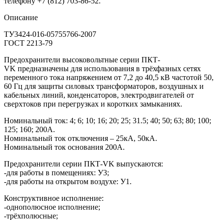
телефону +7 (812) 703-86-52.
Описание
ТУ3424-016-05755766-2007
ГОСТ 2213-79
Предохранители высоковольтные серии ПКТ-
VK предназначены для использования в трёхфазных сетях
переменного тока напряжением от 7,2 до 40,5 кВ частотой 50,
60 Гц для защиты силовых трансформаторов, воздушных и
кабельных линий, конденсаторов, электродвигателей от
сверхтоков при перегрузках и коротких замыканиях.
Номинальный ток: 4; 6; 10; 16; 20; 25; 31.5; 40; 50; 63; 80; 100;
125; 160; 200А.
Номинальный ток отключения – 25кА, 50кА.
Номинальный ток основания 200А.
Предохранители серии ПКТ-VK выпускаются:
-для работы в помещениях: У3;
-для работы на открытом воздухе: У1.
Конструктивное исполнение:
-однополюсное исполнение;
-трёхполюсные;