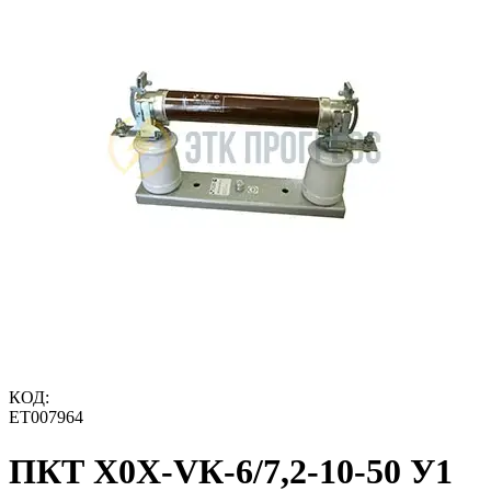
КОД:
ET007964
ПКТ Х0Х-VК-6/7,2-10-50 У1