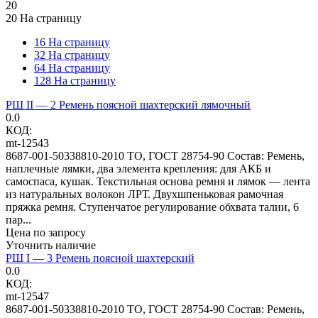
20
20 На страницу
16 На страницу
32 На страницу
64 На страницу
128 На страницу
РШ II — 2 Ремень поясной шахтерский лямочный
0.0
КОД:
mt-12543
8687-001-50338810-2010 ТО, ГОСТ 28754-90 Состав: Ремень,
наплечные лямки, два элемента крепления: для АКБ и
самоспаса, кушак. Текстильная основа ремня и лямок — лента
из натуральных волокон ЛРТ. Двухшпеньковая рамочная
пряжка ремня. Ступенчатое регулирование обхвата талии, 6
пар...
Цена по запросу
Уточнить наличие
РШ I — 3 Ремень поясной шахтерский
0.0
КОД:
mt-12547
8687-001-50338810-2010 ТО, ГОСТ 28754-90 Состав: Ремень,