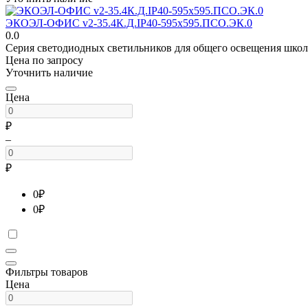
ЭКОЭЛ-ОФИС v2-35.4К.Д.IP40-595х595.ПСО.ЭК.0
0.0
Серия светодиодных светильников для общего освещения школ
Цена по запросу
Уточнить наличие
Цена
₽
–
₽
0
₽
0
₽
Фильтры товаров
Цена