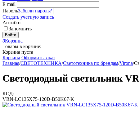
E-mail
Пароль
Забыли пароль?
Создать учетную запись
Антибот
Запомнить
Войти
0
Корзина
Товары в корзине:
Корзина пуста
Корзина
Оформить заказ
Главная
/
СВЕТОТЕХНИКА
/
Светотехника по брендам
/
Virona
/
С
Светодиодный светильник V
КОД:
VRN-LC135X75-120D-B50K67-K