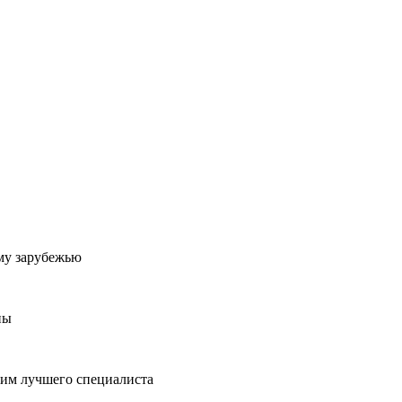
му зарубежью
ны
пим лучшего специалиста