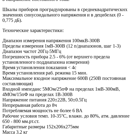
Шкалы приборов проградуированы в среднеквадратическнх
значениях синусоидального напряжения и в децибелах (0 -
0,775 дБ).
Технические характеристики:
Диапазон измерения напряжения 100мкВ-300В
Пределы измерения 1мВ-300В (12 п/диапазонов, шаг 1-3)
Диапазон частот 20Гц-5МГц
Погрешность прибора 2.5 - 6% (от верхнего предела
установленного поддиапазона измерения)
Время установления показания < 4с
Время установления раб. режима 15 мин.
Максимальное входное напряжение 600В (250В постоянная
составляющая)
Входной импеданс 5МОм/25пФ на пределах 1мВ-300мВ,
4МОм/15пФ на пределах 1В-300В
Напряжение питания 220±22В, 50±0.5Гц
Непрерывная работа до 8ч
Потребляемая мощность не более 6 ВА
Рабочие условия темп. 10-35°С, влажн. до 80%, атм. давление
650 - 800 мм.рт.ст.
Габаритные размеры 152x206x275мм
Масса 3.2 кг