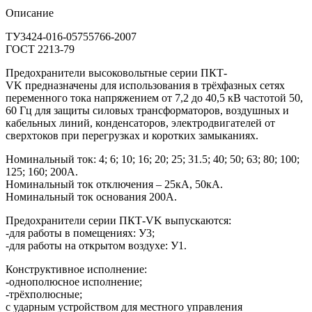
Описание
ТУ3424-016-05755766-2007
ГОСТ 2213-79
Предохранители высоковольтные серии ПКТ-
VK предназначены для использования в трёхфазных сетях
переменного тока напряжением от 7,2 до 40,5 кВ частотой 50,
60 Гц для защиты силовых трансформаторов, воздушных и
кабельных линий, конденсаторов, электродвигателей от
сверхтоков при перегрузках и коротких замыканиях.
Номинальный ток: 4; 6; 10; 16; 20; 25; 31.5; 40; 50; 63; 80; 100;
125; 160; 200А.
Номинальный ток отключения – 25кА, 50кА.
Номинальный ток основания 200А.
Предохранители серии ПКТ-VK выпускаются:
-для работы в помещениях: У3;
-для работы на открытом воздухе: У1.
Конструктивное исполнение:
-однополюсное исполнение;
-трёхполюсные;
с ударным устройством для местного управления